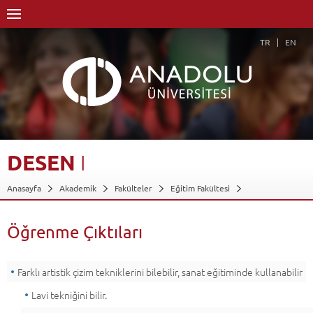
TR
EN
DESEN
I
Anasayfa
Akademik
Fakülteler
Eğitim Fakültesi
Güzel Sanatlar Eğitimi Bölümü
Resim-İş Öğretmenliği Programı
Dersler - AKTS Kredileri
Desen I
Öğrenme Çıktıları
Öğrenme Çıktıları
Geri Dön
Farklı artistik çizim tekniklerini bilebilir, sanat eğitiminde kullanabilir
Lavi tekniğini bilir.