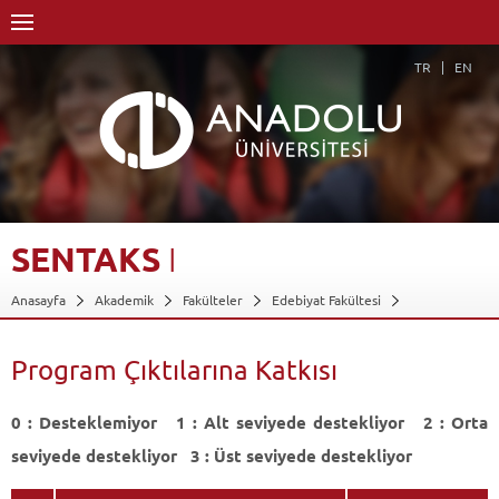
TR
EN
SENTAKS
I
Anasayfa
Akademik
Fakülteler
Edebiyat Fakültesi
Rus Dili ve Edebiyatı Bölümü (Rusça)
Dersler - AKTS Kredileri
Sentaks I
Program Çıktılarına Katkısı
Program Çıktılarına Katkısı
Geri Dön
0 : Desteklemiyor 1 : Alt seviyede destekliyor 2 : Orta
seviyede destekliyor 3 : Üst seviyede destekliyor