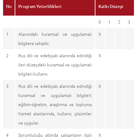
No
Program Yeterlilikleri
Katkı Düzeyi
0
1
2
3
1
Alanındaki kuramsal ve uygulamalı
X
bilgilere sahiptir.
2
Rus dili ve edebiyatı alanında edindiği
X
ileri düzeydeki kuramsal ve uygulamalı
bilgileri kullanır.
3
Rus dili ve edebiyatı alanında edindiği
X
kuramsal ve uygulamalı bilgileri;
eğitim-öğretim, araştırma ve topluma
hizmet alanlarında, kullanır, çözümler
ve uygular.
4
Sorumluluğu altında çalışanların ilgili
X