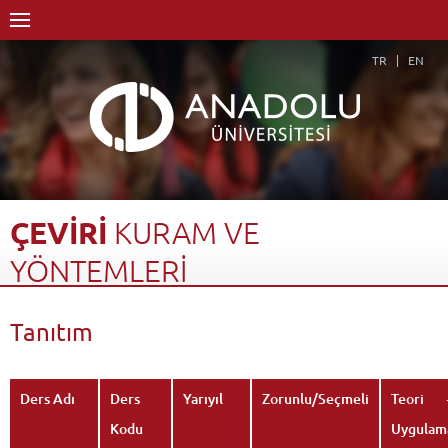
TR
EN
ÇEVİRİ
KURAM
VE
YÖNTEMLERİ
Anasayfa
Akademik
Fakülteler
Edebiyat Fakültesi
Tanıtım
Rus Dili ve Edebiyatı Bölümü (Rusça)
Dersler - AKTS Kredileri
Çeviri Kuram ve Yöntemleri
Tanıtım
Geri Dön
Ders Adı
Ders
Yarıyıl
Zorunlu/Seçmeli
Teori 
Kodu
Uygulam