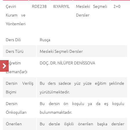
Çeviri
RDE238
III.YARIYIL
Mesleki Seçmeli
2+0
Kuram ve
Dersler
Yöntemleri
Ders Dili
Rusça
Ders Türü
Mesleki Seçmeli Dersler
Öğretim
DOÇ. DR. NİLÜFER DENİSSOVA
Eleman(lar)ı
Dersin Veriliş
Bu ders sadece yüz yüze eğitim şeklinde
Biçimi
yürütülmektedir.
Dersin
Bu dersin ön koşulu ya da eş koşulu
Önkoşulları
bulunmamaktadır.
Önerilen
Bu dersle ilişkili önerilen başka dersler