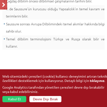
Çağdaş dilbilim öncesi dilbilimsel çalışmalarının tarihini bilir.
F. de Saussure'ün kurucusu olduğu Yapısalcılık'ın temel kavram ve
terimlerini bilir.
Saussure sonrası Avrupa Dilbilimindeki temel akımlar hakkında bilgi
sahibi olur.
Temel dilbilim terminolojisini Türkçe ve Rusça olarak bilir ve
kullanır.
Web sitemizdeki çerezleri (cookie) kullanıcı deneyimini artıran teknik
özellikleri desteklemek için kullanıyoruz. Detaylı bilgi için
tıklayınız
.
Google Analytics tarafından yönetilen çerezleri devre dışı bırakabilir
veya kabul edebilirsiniz.
Kabul Et
Devre Dışı Bırak
© 2026
Anadolu Üniversitesi
- Tüm hakları saklıdır.