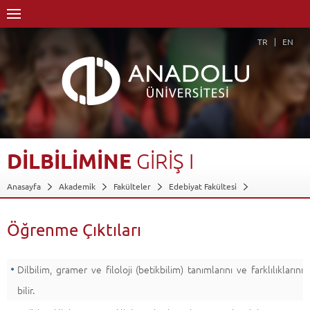
TR
EN
DİLBİLİMİNE
GİRİŞ
I
Anasayfa
Akademik
Fakülteler
Edebiyat Fakültesi
Rus Dili ve Edebiyatı Bölümü (Rusça)
Dersler - AKTS Kredileri
Dilbilimine Giriş I
Öğrenme Çıktıları
Öğrenme Çıktıları
Geri Dön
Dilbilim, gramer ve filoloji (betikbilim) tanımlarını ve farklılıklarını
bilir.