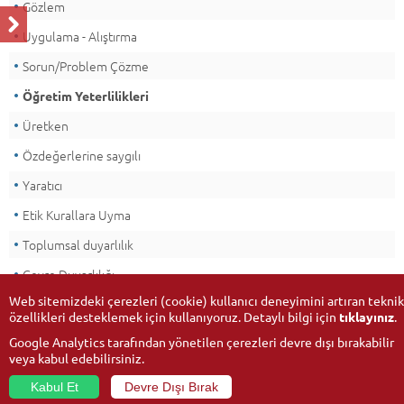
Gözlem
Uygulama - Alıştırma
Sorun/Problem Çözme
Öğretim Yeterlilikleri
Üretken
Özdeğerlerine saygılı
Yaratıcı
Etik Kurallara Uyma
Toplumsal duyarlılık
Çevre Duyarlılığı
Web sitemizdeki çerezleri (cookie) kullanıcı deneyimini artıran teknik
özellikleri desteklemek için kullanıyoruz. Detaylı bilgi için
tıklayınız
.
Google Analytics tarafından yönetilen çerezleri devre dışı bırakabilir
veya kabul edebilirsiniz.
Kabul Et
Devre Dışı Bırak
© 2026
Anadolu Üniversitesi
- Tüm hakları saklıdır.