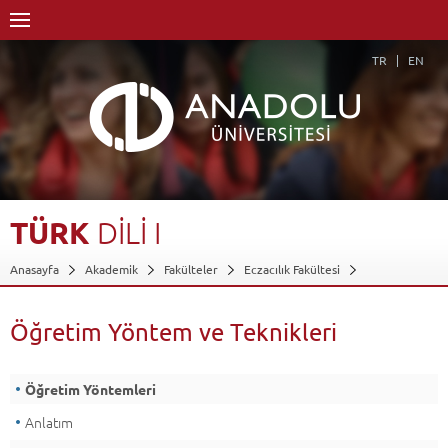
TR
EN
TÜRK
DİLİ
I
Anasayfa
Akademik
Fakülteler
Eczacılık Fakültesi
Dersler - AKTS Kredileri
Türk Dili I
Öğretim Yöntem ve Teknikleri
Geri Dön
Öğretim Yöntem ve Teknikleri
Öğretim Yöntemleri
Anlatım