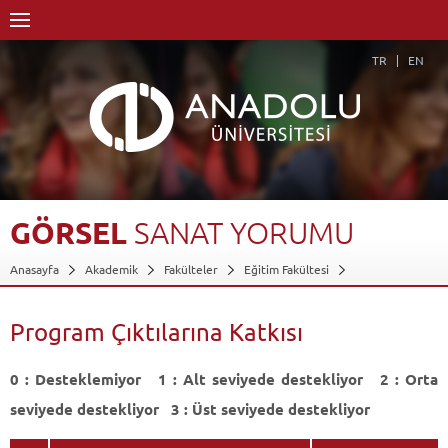
TR
EN
GÖRSEL
SANAT
YORUMU
Anasayfa
Akademik
Fakülteler
Eğitim Fakültesi
Güzel Sanatlar Eğitimi Bölümü
Resim-İş Öğretmenliği Programı
Dersler - AKTS Kredileri
Görsel Sanat Yorumu
Program Çıktılarına Katkısı
Program Çıktılarına Katkısı
Geri Dön
0 : Desteklemiyor 1 : Alt seviyede destekliyor 2 : Orta
seviyede destekliyor 3 : Üst seviyede destekliyor