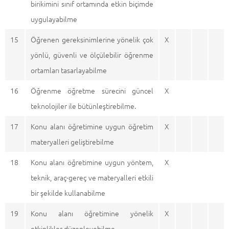
birikimini sınıf ortamında etkin biçimde
uygulayabilme
15
Öğrenen gereksinimlerine yönelik çok
X
yönlü, güvenli ve ölçülebilir öğrenme
ortamları tasarlayabilme
16
Öğrenme öğretme sürecini güncel
X
teknolojiler ile bütünleştirebilme.
17
Konu alanı öğretimine uygun öğretim
X
materyalleri geliştirebilme
18
Konu alanı öğretimine uygun yöntem,
X
teknik, araç-gereç ve materyalleri etkili
bir şekilde kullanabilme
19
Konu alanı öğretimine yönelik
X
etkinlikler düzenleyebilme