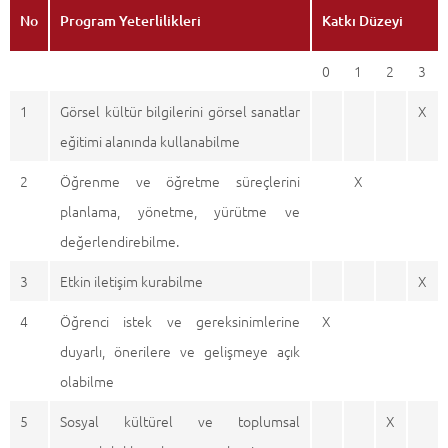
No
Program Yeterlilikleri
Katkı Düzeyi
0
1
2
3
1
Görsel kültür bilgilerini görsel sanatlar
X
eğitimi alanında kullanabilme
2
Öğrenme ve öğretme süreçlerini
X
planlama, yönetme, yürütme ve
değerlendirebilme.
3
Etkin iletişim kurabilme
X
4
Öğrenci istek ve gereksinimlerine
X
duyarlı, önerilere ve gelişmeye açık
olabilme
5
Sosyal kültürel ve toplumsal
X