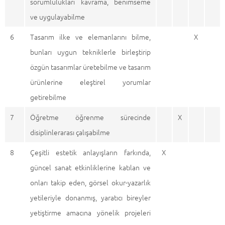
sorumlulukları kavrama, benimseme
ve uygulayabilme
6
Tasarım ilke ve elemanlarını bilme,
X
bunları uygun tekniklerle birleştirip
özgün tasarımlar üretebilme ve tasarım
ürünlerine eleştirel yorumlar
getirebilme
7
Öğretme öğrenme sürecinde
X
disiplinlerarası çalışabilme
8
Çeşitli estetik anlayışların farkında,
X
güncel sanat etkinliklerine katılan ve
onları takip eden, görsel okur-yazarlık
yetileriyle donanmış, yaratıcı bireyler
yetiştirme amacına yönelik projeleri