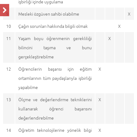
işbirliği içinde uygulama
9
Mesleki özgüven sahibi olabilme
X
10
Çağın sorunları hakkında bilgili olmak
X
11
Yaşam boyu öğrenmenin gerekliliği
X
bilincini taşıma ve bunu
gerçekleştirebilme
12
Öğrencilerin başarısı için eğitim
X
ortamlarının tüm paydaşlarıyla işbirliği
yapabilme
13
Ölçme ve değerlendirme tekniklerini
X
kullanarak öğrenci başarısını
değerlendirebilme
14
Öğretim teknolojilerine yönelik bilgi
X