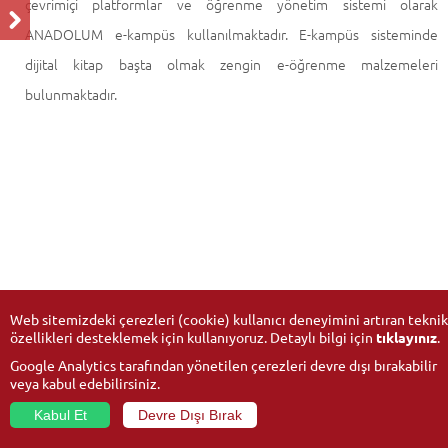
çevrimiçi platformlar ve öğrenme yönetim sistemi olarak
ANADOLUM e-kampüs kullanılmaktadır. E-kampüs sisteminde
dijital kitap başta olmak zengin e-öğrenme malzemeleri
bulunmaktadır.
Web sitemizdeki çerezleri (cookie) kullanıcı deneyimini artıran teknik
özellikleri desteklemek için kullanıyoruz. Detaylı bilgi için
tıklayınız
.
Google Analytics tarafından yönetilen çerezleri devre dışı bırakabilir
veya kabul edebilirsiniz.
Kabul Et
Devre Dışı Bırak
© 2026
Anadolu Üniversitesi
- Tüm hakları saklıdır.