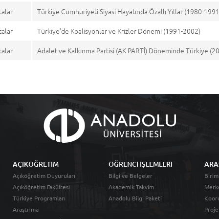
talar
Türkiye Cumhuriyeti Siyasi Hayatında Özallı Yıllar (1980-1991
talar
Türkiye'de Koalisyonlar ve Krizler Dönemi (1991-2002)
talar
Adalet ve Kalkınma Partisi (AK PARTİ) Döneminde Türkiye (2
AÇIKÖĞRETİM
ÖĞRENCİ İŞLEMLERİ
ARA
Açıköğretim Duyuruları
Bilgi ve Belgeler
Birim
Açıköğretim Fakültesi
Akademik Takvim
Merk
Türkiye Programları
Anadolu Bilgi Paketi
Koord
Araştırma
Proje