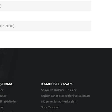
)
002-2018)
ŞTIRMA
KAMPÜSTE YAŞAM
ler
Sosyal ve Kültürel Tesisler
ezler
Kültür Sanat Merkezleri ve Salonları
inatörlükler
Müze ve Sanat Merkezleri
ler
Spor Tesisleri