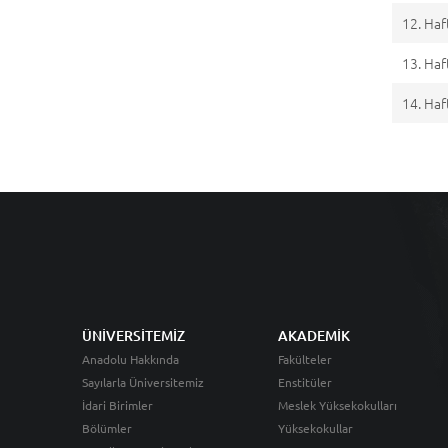
12. Haf
13. Haf
14. Haf
ÜNİVERSİTEMİZ
AKADEMİK
Anadolu Hakkında
Fakülteler
Sayılarla Üniversitemiz
Enstitüler
İdari Birimler
Meslek Yüksekokulları
Bölümler
Yüksekokullar