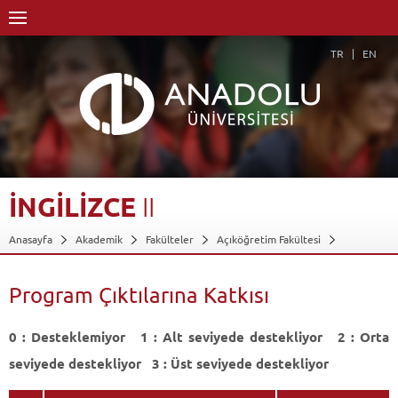
TR
EN
İNGİLİZCE
II
Anasayfa
Akademik
Fakülteler
Açıköğretim Fakültesi
Dış Ticaret
Dersler - AKTS Kredileri
İngilizce II
Program Çıktılarına Katkısı
Program Çıktılarına Katkısı
Geri Dön
0 : Desteklemiyor 1 : Alt seviyede destekliyor 2 : Orta
seviyede destekliyor 3 : Üst seviyede destekliyor