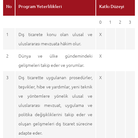
No
Program Yeterlilikleri
Katkı Düzeyi
0
1
2
3
1
Dış ticarete konu olan ulusal ve
X
uluslararası mevzuata hâkim olur.
2
Dünya ve ülke gündemindeki
X
gelişmeleri takip eder ve yorumlar.
3
Dış ticarette uygulanan prosedürler,
X
teşvikler, hibe ve yardımlar, yeni teknik
ve yöntemlere yönelik ulusal ve
uluslararası mevzuat, uygulama ve
politika değişikliklerini takip eder ve
oluşan gelişmeleri dış ticaret sürecine
adapte eder.