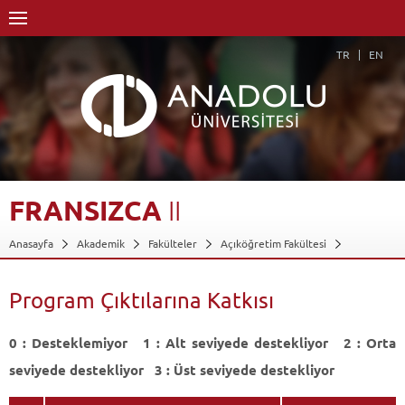
TR
EN
FRANSIZCA
II
Anasayfa
Akademik
Fakülteler
Açıköğretim Fakültesi
Dış Ticaret
Dersler - AKTS Kredileri
Fransızca II
Program Çıktılarına Katkısı
Program Çıktılarına Katkısı
Geri Dön
0 : Desteklemiyor 1 : Alt seviyede destekliyor 2 : Orta
seviyede destekliyor 3 : Üst seviyede destekliyor