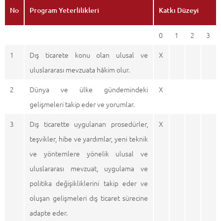
No
Program Yeterlilikleri
Katkı Düzeyi
0
1
2
3
1
Dış ticarete konu olan ulusal ve
X
uluslararası mevzuata hâkim olur.
2
Dünya ve ülke gündemindeki
X
gelişmeleri takip eder ve yorumlar.
3
Dış ticarette uygulanan prosedürler,
X
teşvikler, hibe ve yardımlar, yeni teknik
ve yöntemlere yönelik ulusal ve
uluslararası mevzuat, uygulama ve
politika değişikliklerini takip eder ve
oluşan gelişmeleri dış ticaret sürecine
adapte eder.