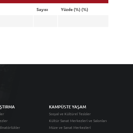
Sayısı
Yüzde (%) (%)
ŞTIRMA
KAMPÜSTE YAŞAM
ler
Sosyal ve Kültürel Tesisler
ezler
Kültür Sanat Merkezleri ve Salonları
inatörlükler
Müze ve Sanat Merkezleri