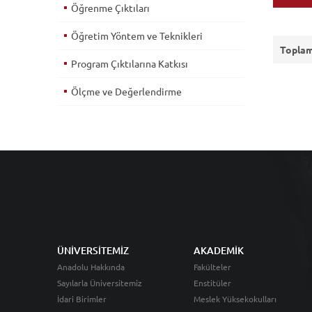
Öğrenme Çıktıları
Öğretim Yöntem ve Teknikleri
Toplam
Program Çıktılarına Katkısı
Ölçme ve Değerlendirme
ÜNİVERSİTEMİZ
AKADEMİK
Anadolu Hakkında
Fakülteler
Sayılarla Üniversitemiz
Enstitüler
İdari Birimler
Meslek Yüksekokulları