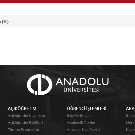
 (%)
AÇIKÖĞRETİM
ÖĞRENCİ İŞLEMLERİ
ARA
Açıköğretim Duyuruları
Bilgi ve Belgeler
Birim
Açıköğretim Fakültesi
Akademik Takvim
Merk
Türkiye Programları
Anadolu Bilgi Paketi
Koord