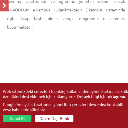
çevrimiçi platformlar ve öğrenme yönetim sistemi olarak
ANADOLUM e-kampüs kullanılmaktadır. E-kampüs sisteminde
dijital kitap başta olmak zengin e-öğrenme malzemeleri
bulunmaktadır.
Web sitemizdeki çerezleri (cookie) kullanıcı deneyimini artıran teknik
özellikleri desteklemek için kullanıyoruz. Detaylı bilgi için
tıklayınız
.
Google Analytics tarafından yönetilen çerezleri devre dışı bırakabilir
veya kabul edebilirsiniz.
Kabul Et
Devre Dışı Bırak
© 2026
Anadolu Üniversitesi
- Tüm hakları saklıdır.