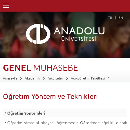
TR
EN
GENEL
MUHASEBE
Anasayfa
Akademik
Fakülteler
Açıköğretim Fakültesi
Dış Ticaret
Dersler - AKTS Kredileri
Genel Muhasebe
Öğretim Yöntem ve Teknikleri
Öğretim Yöntem ve Teknikleri
Geri Dön
Öğretim Yöntemleri
Öğretim stratejisi bireysel öğrenmedir. Öğretimde ağırlıklı olarak