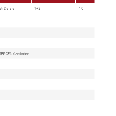
li Dersler
1+2
4.0
daMERGEN üzerinden