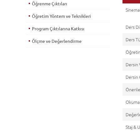
Öğrenme Çıktıları
Sinema
Öğretim Yöntem ve Teknikleri
Ders Di
Program Çıktılarına Katkısı
Ders T
Ölçme ve Değerlendirme
Öğretim
Dersin 
Dersin 
Önerile
Okuma 
Değerl
Staj &