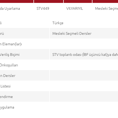
da Uyarlama
STV449
VII.YARIYIL
Mesleki Seçme
li
Türkçe
ürü
Mesleki Seçmeli Dersler
 Eleman(lar)ı
Veriliş Biçimi
STV toplantı odası (İBF üçüncü kat)ya 
Önkoşulları
n Dersler
Listesi
endirme
 Uygulama