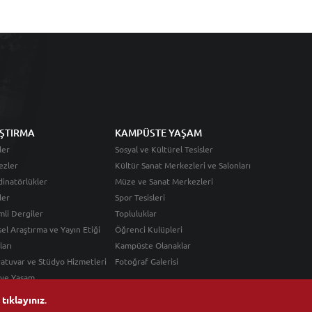
ŞTIRMA
KAMPÜSTE YAŞAM
ler
Sosyal ve Kültürel Tesisler
ezler
Kültür Sanat Merkezleri ve Salonları
inatörlükler
Müze ve Sanat Merkezleri
ler
Spor Tesisleri
li Dergiler
Topluluklar
sel Araştırma ve Yayın Etiği
Öğrenci Kulüpleri
ları
Kampüste Olanaklar
atuvar ve Stüdyo Hizmetleri
Fotoğraf Galerisi
 ve Yaşam
n
tıklayınız
.