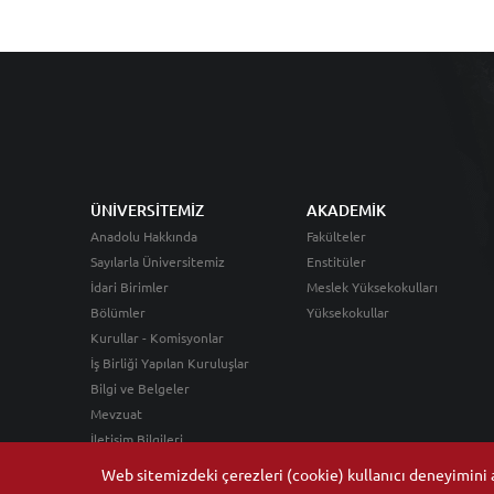
ÜNİVERSİTEMİZ
AKADEMİK
Anadolu Hakkında
Fakülteler
Sayılarla Üniversitemiz
Enstitüler
İdari Birimler
Meslek Yüksekokulları
Bölümler
Yüksekokullar
Kurullar - Komisyonlar
İş Birliği Yapılan Kuruluşlar
Bilgi ve Belgeler
Mevzuat
İletişim Bilgileri
Web sitemizdeki çerezleri (cookie) kullanıcı deneyimini ar