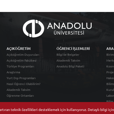
AÇIKÖĞRETİM
ÖĞRENCİ İŞLEMLERİ
ARA
Açıköğretim Duyuruları
Bilgi ve Belgeler
Birim
Açıköğretim Fakültesi
Akademik Takvim
Merk
Türkiye Programları
Anadolu Bilgi Paketi
Koord
Araştırma
Proje
Yurt Dışı Programları
Hakem
Nasıl Öğrenci Olabilirim?
Bilim
Akademik Takvim
Kurul
Öğrenme Ortamları
Labor
Bilim
tıran teknik özellikleri desteklemek için kullanıyoruz. Detaylı bilgi içi