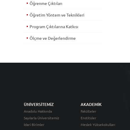
Öğrenme Çıktıları
Öğretim Yöntem ve Teknikleri
Program Çıktılarına Katkısı
Ölçme ve Değerlendirme
ÜNİVERSİTEMİZ
AKADEMİK
Anadolu Hakkında
Fakülteler
Sayılarla Üniversitemiz
Enstitüler
İdari Birimler
Meslek Yüksekokulları