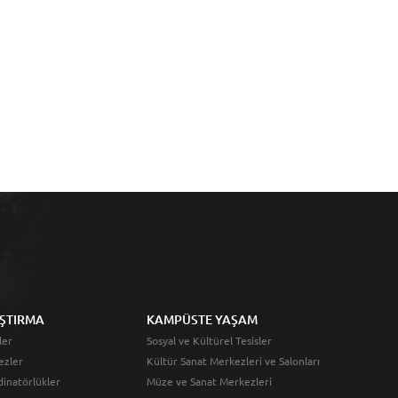
ŞTIRMA
KAMPÜSTE YAŞAM
ler
Sosyal ve Kültürel Tesisler
ezler
Kültür Sanat Merkezleri ve Salonları
inatörlükler
Müze ve Sanat Merkezleri