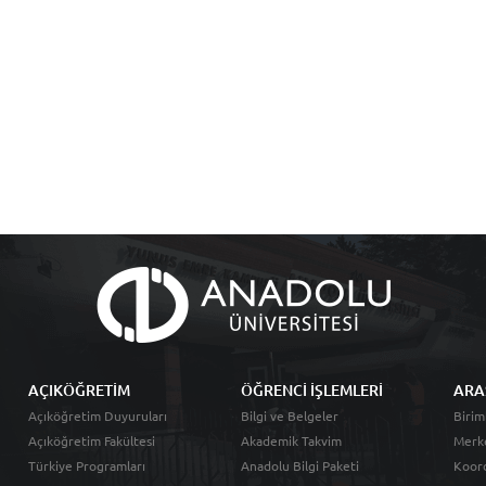
AÇIKÖĞRETİM
ÖĞRENCİ İŞLEMLERİ
ARA
Açıköğretim Duyuruları
Bilgi ve Belgeler
Birim
Açıköğretim Fakültesi
Akademik Takvim
Merk
Türkiye Programları
Anadolu Bilgi Paketi
Koord