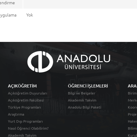
endirme
 Uygulama
Yok
AÇIKÖĞRETİM
ÖĞRENCİ İŞLEMLERİ
ARA
Açıköğretim Duyuruları
Bilgi ve Belgeler
Birim
Açıköğretim Fakültesi
Akademik Takvim
Merk
Türkiye Programları
Anadolu Bilgi Paketi
Koord
Araştırma
Proje
Yurt Dışı Programları
Hakem
Nasıl Öğrenci Olabilirim?
Bilim
Akademik Takvim
Kurul