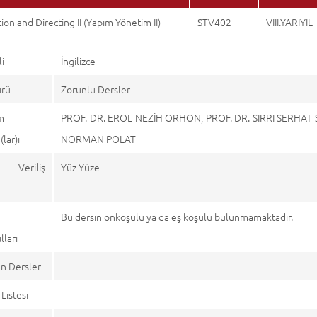
ion and Directing II (Yapım Yönetim II)
STV402
VIII.YARIYIL
li
İngilizce
ürü
Zorunlu Dersler
m
PROF. DR. EROL NEZİH ORHON, PROF. DR. SIRRI SERHAT 
lar)ı
NORMAN POLAT
n Veriliş
Yüz Yüze
Bu dersin önkoşulu ya da eş koşulu bulunmamaktadır.
ları
n Dersler
Listesi