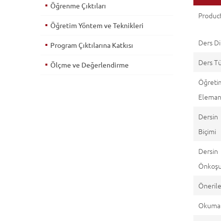
Öğrenme Çıktıları
Product
Öğretim Yöntem ve Teknikleri
Ders Di
Program Çıktılarına Katkısı
Ders T
Ölçme ve Değerlendirme
Öğreti
Eleman(
Dersi
Biçimi
Dersin
Önkoşul
Önerile
Okuma 