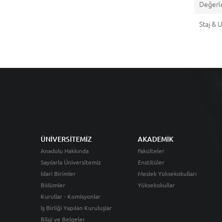
Değerl
Staj &
ÜNİVERSİTEMİZ
AKADEMİK
Anadolu Hakkında
Fakülteler
Sayılarla Üniversitemiz
Enstitüler
İdari Birimler
Meslek Yüksekokulları
Bölümler
Yüksekokullar
Kurullar - Komisyonlar
İş Birliği Yapılan Kuruluşlar
Bilgi ve Belgeler