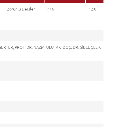
Zorunlu Dersler
4+6
12.0
SERTER, PROF. DR. NAZMİ ULUTAK, DOÇ. DR. SİBEL ÇELİK