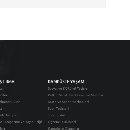
ŞTIRMA
KAMPÜSTE YAŞAM
ler
Sosyal ve Kültürel Tesisler
ezler
Kültür Sanat Merkezleri ve Salonları
inatörlükler
Müze ve Sanat Merkezleri
ler
Spor Tesisleri
li Dergiler
Topluluklar
sel Araştırma ve Yayın Etiği
Öğrenci Kulüpleri
ları
Kampüste Olanaklar