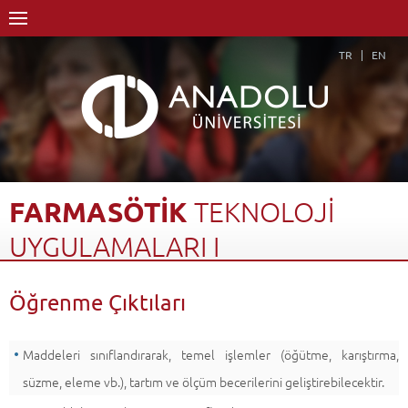
TR
EN
FARMASÖTİK
TEKNOLOJİ
UYGULAMALARI
I
Anasayfa
Akademik
Fakülteler
Eczacılık Fakültesi
Öğrenme Çıktıları
Dersler - AKTS Kredileri
Farmasötik Teknoloji Uygulamaları I
Öğrenme Çıktıları
Geri Dön
Maddeleri sınıflandırarak, temel işlemler (öğütme, karıştırma,
süzme, eleme vb.), tartım ve ölçüm becerilerini geliştirebilecektir.