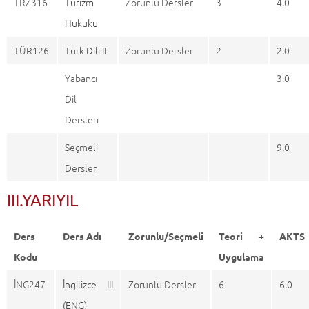
TRZ316
Turizm
Zorunlu Dersler
3
4.0
Hukuku
TÜR126
Türk Dili II
Zorunlu Dersler
2
2.0
Yabancı
3.0
Dil
Dersleri
Seçmeli
9.0
Dersler
III.YARIYIL
Ders
Ders Adı
Zorunlu/Seçmeli
Teori +
AKTS
Kodu
Uygulama
İNG247
İngilizce III
Zorunlu Dersler
6
6.0
(ENG)