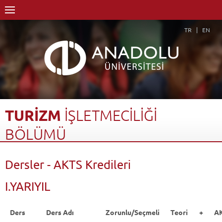
TR
EN
TURİZM
İŞLETMECİLİĞİ
BÖLÜMÜ
Anasayfa
Akademik
Fakülteler
Turizm Fakültesi
Dersler - AKTS Kredileri
Turizm İşletmeciliği Bölümü
Dersler - AKTS Kredileri
Geri Dön
I.YARIYIL
Ders
Ders Adı
Zorunlu/Seçmeli
Teori +
A