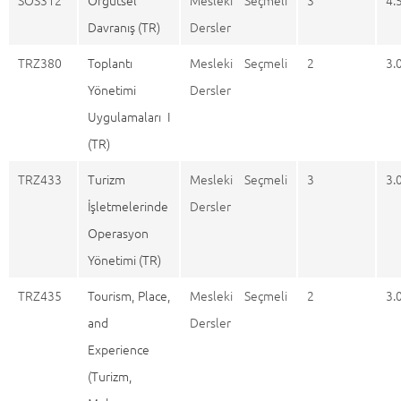
SOS312
Örgütsel
Mesleki Seçmeli
3
4.
Davranış (TR)
Dersler
TRZ380
Toplantı
Mesleki Seçmeli
2
3.
Yönetimi
Dersler
Uygulamaları I
(TR)
TRZ433
Turizm
Mesleki Seçmeli
3
3.
İşletmelerinde
Dersler
Operasyon
Yönetimi (TR)
TRZ435
Tourism, Place,
Mesleki Seçmeli
2
3.
and
Dersler
Experience
(Turizm,