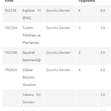
Kodu
Uygulama
İNG338
İngilizce VI
Zorunlu Dersler
6
6.0
(ENG)
TRZ304
Turizm
Zorunlu Dersler
3
3.0
Politikası ve
Planlaması
TRZ308
Seyahat
Zorunlu Dersler
3
3.0
İşletmeciliği
TRZ820
Odalar
Zorunlu Dersler
4
4.0
Bölümü
Yönetimi
Yabancı Dil
3.0
Dersleri