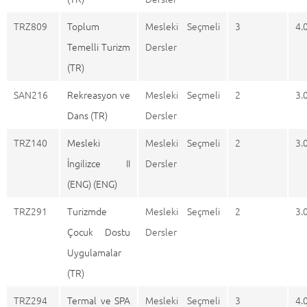
TRZ809
Toplum
Mesleki Seçmeli
3
4.
Temelli Turizm
Dersler
(TR)
SAN216
Rekreasyon ve
Mesleki Seçmeli
2
3.
Dans (TR)
Dersler
TRZ140
Mesleki
Mesleki Seçmeli
2
3.
İngilizce II
Dersler
(ENG) (ENG)
TRZ291
Turizmde
Mesleki Seçmeli
2
3.
Çocuk Dostu
Dersler
Uygulamalar
(TR)
TRZ294
Termal ve SPA
Mesleki Seçmeli
3
4.