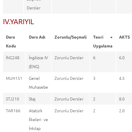
Dersler
IV.YARIYIL
Ders
Ders Adı
Zorunlu/Seçmeli
Teori +
AKTS
Kodu
Uygulama
İNG248
İngilizce IV
Zorunlu Dersler
6
6.0
(ENG)
MUH151
Genel
Zorunlu Dersler
3
4.5
Muhasebe
STJ210
Staj
Zorunlu Dersler
2
8.0
TAR166
Atatürk
Zorunlu Dersler
2
2.0
İlkeleri ve
İnkılap