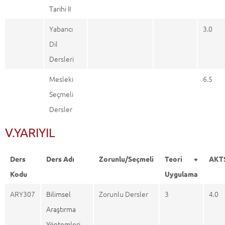
Tarihi II
Yabancı
3.0
Dil
Dersleri
Mesleki
6.5
Seçmeli
Dersler
V.YARIYIL
Ders
Ders Adı
Zorunlu/Seçmeli
Teori +
AKT
Kodu
Uygulama
ARY307
Bilimsel
Zorunlu Dersler
3
4.0
Araştırma
Yöntemleri