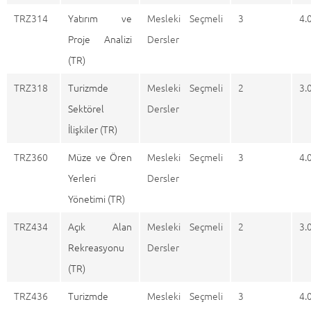
TRZ314
Yatırım ve
Mesleki Seçmeli
3
4.
Proje Analizi
Dersler
(TR)
TRZ318
Turizmde
Mesleki Seçmeli
2
3.
Sektörel
Dersler
İlişkiler (TR)
TRZ360
Müze ve Ören
Mesleki Seçmeli
3
4.
Yerleri
Dersler
Yönetimi (TR)
TRZ434
Açık Alan
Mesleki Seçmeli
2
3.
Rekreasyonu
Dersler
(TR)
TRZ436
Turizmde
Mesleki Seçmeli
3
4.