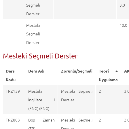
Seçmeli
3.0
Dersler
Mesleki
10.0
Seçmeli
Dersler
Mesleki Seçmeli Dersler
Ders
Ders Adı
Zorunlu/Seçmeli
Teori +
A
Kodu
Uygulama
TRZ139
Mesleki
Mesleki Seçmeli
2
3.
İngilizce I
Dersler
(ENG) (ENG)
TRZ803
Boş Zaman
Mesleki Seçmeli
2
2.
(TR)
Dersler