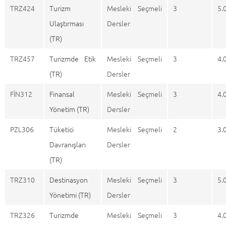
TRZ424
Turizm
Mesleki Seçmeli
3
5.
Ulaştırması
Dersler
(TR)
TRZ457
Turizmde Etik
Mesleki Seçmeli
3
4.
(TR)
Dersler
FİN312
Finansal
Mesleki Seçmeli
3
4.
Yönetim (TR)
Dersler
PZL306
Tüketici
Mesleki Seçmeli
2
3.
Davranışları
Dersler
(TR)
TRZ310
Destinasyon
Mesleki Seçmeli
3
5.
Yönetimi (TR)
Dersler
TRZ326
Turizmde
Mesleki Seçmeli
3
4.