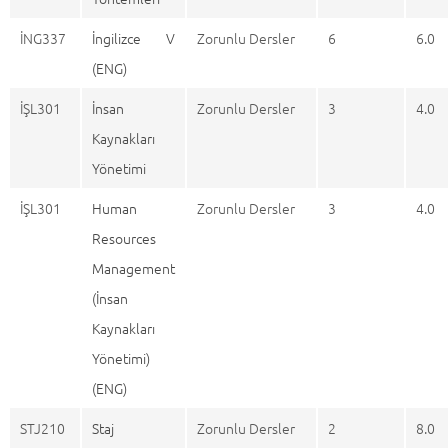
İNG337
İngilizce V
Zorunlu Dersler
6
6.0
(ENG)
İŞL301
İnsan
Zorunlu Dersler
3
4.0
Kaynakları
Yönetimi
İŞL301
Human
Zorunlu Dersler
3
4.0
Resources
Management
(İnsan
Kaynakları
Yönetimi)
(ENG)
STJ210
Staj
Zorunlu Dersler
2
8.0