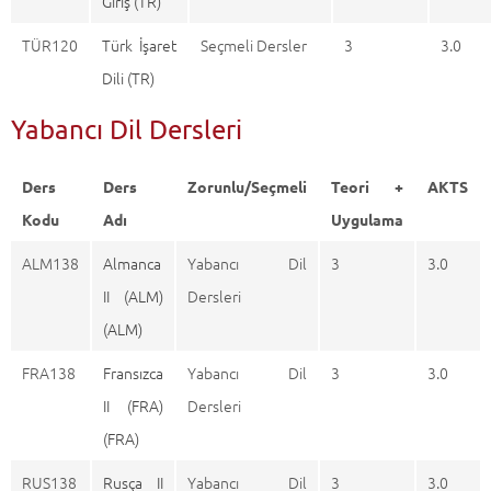
Giriş (TR)
TÜR120
Türk İşaret
Seçmeli Dersler
3
3.0
Dili (TR)
Yabancı Dil Dersleri
Ders
Ders
Zorunlu/Seçmeli
Teori +
AKTS
Kodu
Adı
Uygulama
ALM138
Almanca
Yabancı Dil
3
3.0
II (ALM)
Dersleri
(ALM)
FRA138
Fransızca
Yabancı Dil
3
3.0
II (FRA)
Dersleri
(FRA)
RUS138
Rusça II
Yabancı Dil
3
3.0