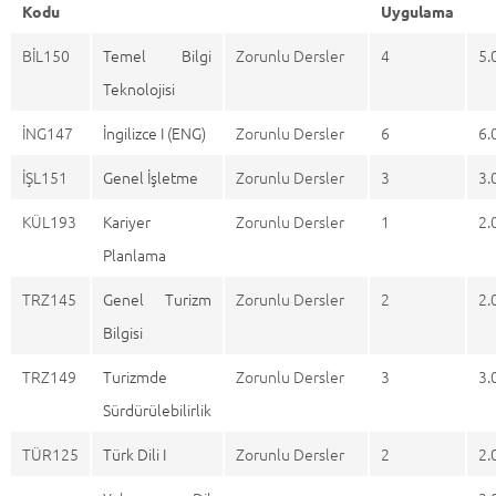
Kodu
Uygulama
BİL150
Temel Bilgi
Zorunlu Dersler
4
5.
Teknolojisi
İNG147
İngilizce I (ENG)
Zorunlu Dersler
6
6.
İŞL151
Genel İşletme
Zorunlu Dersler
3
3.
KÜL193
Kariyer
Zorunlu Dersler
1
2.
Planlama
TRZ145
Genel Turizm
Zorunlu Dersler
2
2.
Bilgisi
TRZ149
Turizmde
Zorunlu Dersler
3
3.
Sürdürülebilirlik
TÜR125
Türk Dili I
Zorunlu Dersler
2
2.