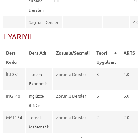
Yabancı Dil
3.
Dersleri
Seçmeli Dersler
4.
II.YARIYIL
Ders
Ders Adı
Zorunlu/Seçmeli
Teori +
AKTS
Kodu
Uygulama
İKT351
Turizm
Zorunlu Dersler
3
4.0
Ekonomisi
İNG148
İngilizce II
Zorunlu Dersler
6
6.0
(ENG)
MAT164
Temel
Zorunlu Dersler
2
2.0
Matematik