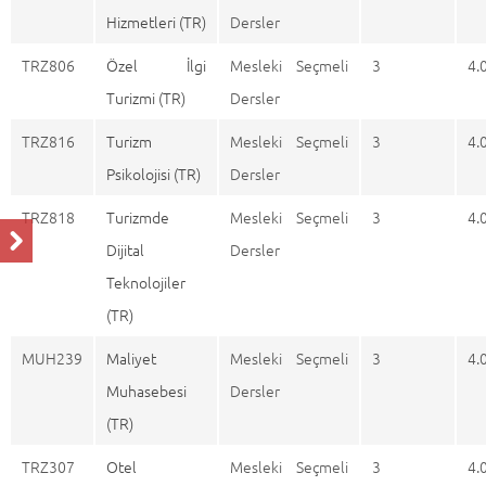
Hizmetleri (TR)
Dersler
TRZ806
Özel İlgi
Mesleki Seçmeli
3
4.
Turizmi (TR)
Dersler
TRZ816
Turizm
Mesleki Seçmeli
3
4.
Psikolojisi (TR)
Dersler
TRZ818
Turizmde
Mesleki Seçmeli
3
4.
Dijital
Dersler
Teknolojiler
(TR)
MUH239
Maliyet
Mesleki Seçmeli
3
4.
Muhasebesi
Dersler
(TR)
TRZ307
Otel
Mesleki Seçmeli
3
4.