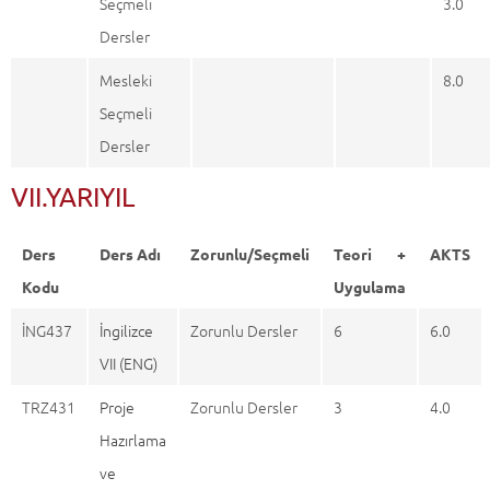
Seçmeli
3.0
Dersler
Mesleki
8.0
Seçmeli
Dersler
VII.YARIYIL
Ders
Ders Adı
Zorunlu/Seçmeli
Teori +
AKTS
Kodu
Uygulama
İNG437
İngilizce
Zorunlu Dersler
6
6.0
VII (ENG)
TRZ431
Proje
Zorunlu Dersler
3
4.0
Hazırlama
ve