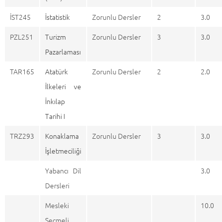
İST245
İstatistik
Zorunlu Dersler
2
3.0
PZL251
Turizm
Zorunlu Dersler
3
3.0
Pazarlaması
TAR165
Atatürk
Zorunlu Dersler
2
2.0
İlkeleri ve
İnkılap
Tarihi I
TRZ293
Konaklama
Zorunlu Dersler
3
3.0
İşletmeciliği
Yabancı Dil
3.0
Dersleri
Mesleki
10.0
Seçmeli