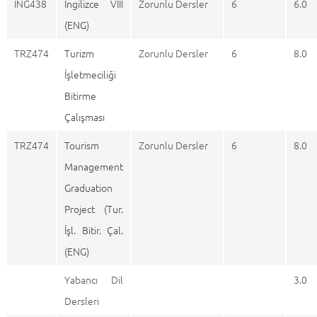
İNG438
İngilizce VIII
Zorunlu Dersler
6
6.0
(ENG)
TRZ474
Turizm
Zorunlu Dersler
6
8.0
İşletmeciliği
Bitirme
Çalışması
TRZ474
Tourism
Zorunlu Dersler
6
8.0
Management
Graduation
Project (Tur.
İşl. Bitir. Çal.
(ENG)
Yabancı Dil
3.0
Dersleri