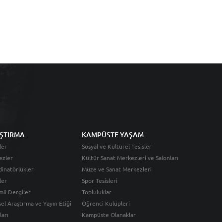
ŞTIRMA
KAMPÜSTE YAŞAM
ler
Sosyal ve Kültürel Tesisler
ezler
Kültür Sanat Merkezleri ve Salonları
inatörlükler
Müze ve Sanat Merkezleri
ler
Spor Tesisleri
li Dergiler
Topluluklar
sel Araştırma ve Yayın Etiği
Öğrenci Kulüpleri
ları
Kampüste Olanaklar