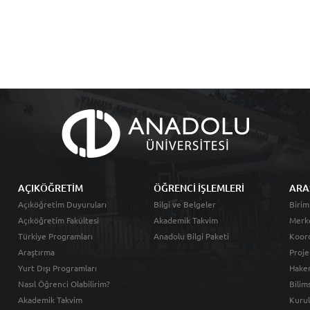
AÇIKÖĞRETİM
ÖĞRENCİ İŞLEMLERİ
ARA
Açıköğretim Duyuruları
Bilgi ve Belgeler
Birim
Açıköğretim Fakültesi
Akademik Takvim
Merk
Türkiye Programları
Anadolu Bilgi Paketi
Koord
Araştırma
Proje
Yurt Dışı Programları
Hakem
Nasıl Öğrenci Olabilirim?
Bilim
Akademik Takvim
Kurul