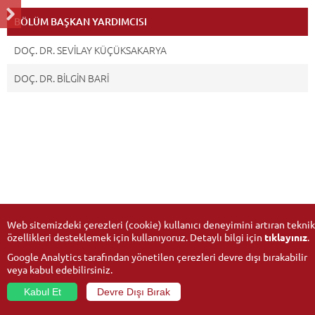
BÖLÜM BAŞKAN YARDIMCISI
DOÇ. DR. SEVİLAY KÜÇÜKSAKARYA
DOÇ. DR. BİLGİN BARİ
Web sitemizdeki çerezleri (cookie) kullanıcı deneyimini artıran teknik
özellikleri desteklemek için kullanıyoruz. Detaylı bilgi için
tıklayınız
.
Google Analytics tarafından yönetilen çerezleri devre dışı bırakabilir
veya kabul edebilirsiniz.
Kabul Et
Devre Dışı Bırak
© 2026
Anadolu Üniversitesi
- Tüm hakları saklıdır.