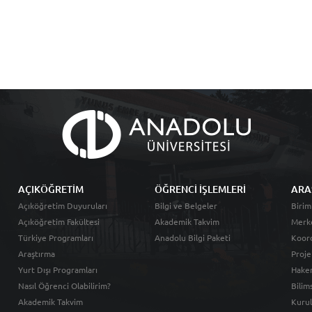
AÇIKÖĞRETİM
ÖĞRENCİ İŞLEMLERİ
ARA
Açıköğretim Duyuruları
Bilgi ve Belgeler
Birim
Açıköğretim Fakültesi
Akademik Takvim
Merk
Türkiye Programları
Anadolu Bilgi Paketi
Koord
Araştırma
Proje
Yurt Dışı Programları
Hakem
Nasıl Öğrenci Olabilirim?
Bilim
Akademik Takvim
Kurul