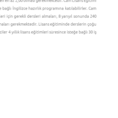
den en az 2,00 olması gerekmektedir. Cam Lisans Eğitimi
e bağlı İngilizce hazırlık programına katılabilirler. Cam
i için gerekli dersleri almaları, 8 yarıyıl sonunda 240
ları gerekmektedir. Lisans eğitiminde derslerin çoğu
er 4 yıllık lisans eğitimleri süresince isteğe bağlı 30 iş