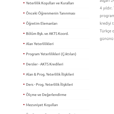
asgari 2
Yeterlilik Koşulları ve Kuralları
4 yıldır
Önceki Öğrenmenin Tanınması
programı
krediyi
Öğretim Elemanları
Türkçe o
Bölüm Bşk. ve AKTS Koord.
gününü 
Alan Yeterlilikleri
Program Yeterlilikleri (Çıktıları)
Dersler - AKTS Kredileri
Alan & Prog. Yeterlilik İlişkileri
Ders - Prog. Yeterlilik İlişkileri
Ölçme ve Değerlendirme
Mezuniyet Koşulları