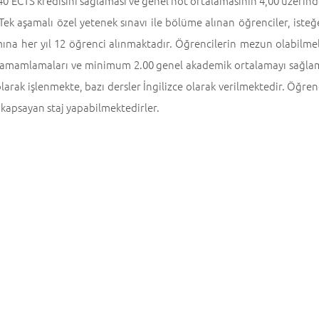
40 ECTS kredisini sağlaması ve genel not ortalamasının 4,00 üzerin
. Tek aşamalı özel yetenek sınavı ile bölüme alınan öğrenciler, isteğ
na her yıl 12 öğrenci alınmaktadır. Öğrencilerin mezun olabilmeler
 tamamlamaları ve minimum 2.00 genel akademik ortalamayı sağlama
larak işlenmekte, bazı dersler İngilizce olarak verilmektedir. Öğrencil
kapsayan staj yapabilmektedirler.