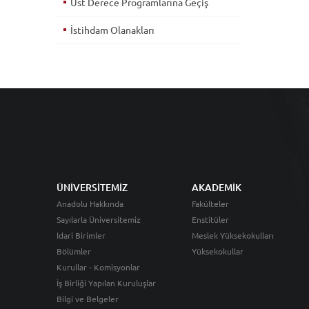
Üst Derece Programlarına Geçiş
İstihdam Olanakları
ÜNİVERSİTEMİZ
AKADEMİK
Anadolu Hakkında
Fakülteler
Sayılarla Üniversitemiz
Enstitüler
İdari Birimler
Meslek Yüksekokulları
Bölümler
Yüksekokullar
Kurullar - Komisyonlar
İş Birliği Yapılan Kuruluşlar
Bilgi ve Belgeler