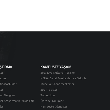
ŞTIRMA
KAMPÜSTE YAŞAM
ler
Sosyal ve Kültürel Tesisler
ezler
Kültür Sanat Merkezleri ve Salonları
inatörlükler
Müze ve Sanat Merkezleri
ler
Spor Tesisleri
li Dergiler
Topluluklar
sel Araştırma ve Yayın Etiği
Öğrenci Kulüpleri
ları
Kampüste Olanaklar