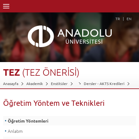
TR
EN
TEZ
(TEZ
ÖNERİSİ)
Anasayfa
Akademik
Enstitüler
Dersler - AKTS Kredileri
Tez (Tez Önerisi)
Öğretim Yöntem ve Teknikleri
Geri Dön
Öğretim Yöntem ve Teknikleri
Öğretim Yöntemleri
Anlatım