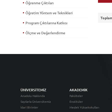
Öğrenme Çıktıları
Öğretim Yöntem ve Teknikleri
Toplam
Program Çıktılarına Katkısı
Ölçme ve Değerlendirme
ÜNİVERSİTEMİZ
AKADEMİK
Anadolu Hakkında
Fakülteler
Sayılarla Üniversitemiz
Enstitüler
İdari Birimler
Meslek Yüksekokulları