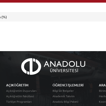
 (%)
AÇIKÖĞRETİM
ÖĞRENCİ İŞLEMLERİ
ARA
Açıköğretim Duyuruları
Bilgi ve Belgeler
Birim
Açıköğretim Fakültesi
Akademik Takvim
Merk
Türkiye Programları
Anadolu Bilgi Paketi
Koord