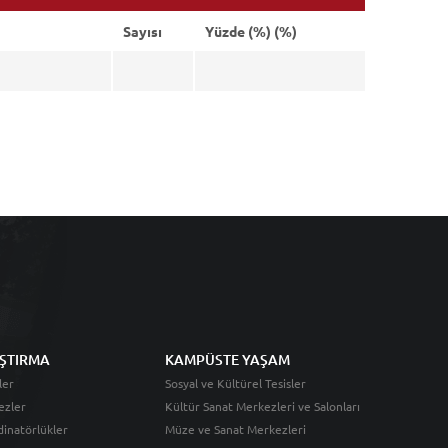
Sayısı
Yüzde (%) (%)
ŞTIRMA
KAMPÜSTE YAŞAM
ler
Sosyal ve Kültürel Tesisler
ezler
Kültür Sanat Merkezleri ve Salonları
inatörlükler
Müze ve Sanat Merkezleri