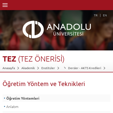
TR
EN
TEZ
(TEZ
ÖNERİSİ)
Anasayfa
Akademik
Enstitüler
Dersler - AKTS Kredileri
Tez (Tez Önerisi)
Öğretim Yöntem ve Teknikleri
Geri Dön
Öğretim Yöntem ve Teknikleri
Öğretim Yöntemleri
Anlatım