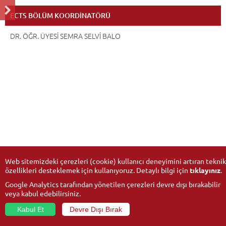
ECTS BÖLÜM KOORDİNATÖRÜ
DR. ÖĞR. ÜYESİ SEMRA SELVİ BALO
Web sitemizdeki çerezleri (cookie) kullanıcı deneyimini artıran teknik
özellikleri desteklemek için kullanıyoruz. Detaylı bilgi için
tıklayınız
.
Google Analytics tarafından yönetilen çerezleri devre dışı bırakabilir
veya kabul edebilirsiniz.
Kabul Et
Devre Dışı Bırak
© 2026
Anadolu Üniversitesi
- Tüm hakları saklıdır.