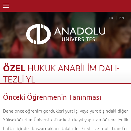
TR
EN
ÖZEL
HUKUK
ANABİLİM
DALI-
TEZLİ
YL
Anasayfa
Akademik
Enstitüler
Lisansüstü Eğitim Enstitüsü
Önceki Öğrenmenin Tanınması
Özel Hukuk Anabilim Dalı
Özel Hukuk Anabilim Dalı-Tezli YL
Önceki Öğrenmenin Tanınması
Geri Dön
Daha önce öğrenim gördükleri yurt içi veya yurt dışındaki diğer
Yükseköğretim Üniversitesi’ne kesin kayıt yaptıran öğrenciler ilk
hafta içinde başvurdukları takdirde kredi ve not transfer