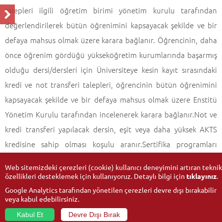
talepleri ilgili öğretim birimi yönetim kurulu tarafından
değerlendirilerek bütün öğrenimini kapsayacak şekilde ve bir
defaya mahsus olmak üzere karara bağlanır. Öğrencinin, daha
önce öğrenim gördüğü yükseköğretim kurumlarında başarmış
olduğu dersi/dersleri için Üniversiteye kesin kayıt sırasındaki
kredi ve not transferi talepleri, öğrencinin bütün öğrenimini
kapsayacak şekilde ve bir defaya mahsus olmak üzere Enstitü
Yönetim Kurulu tarafından incelenerek karara bağlanır.Not ve
kredi transferi yapılacak dersin, eşit veya daha yüksek AKTS
kredisine sahip olması koşulu aranır.Sertifika programları
kapsamında alınan derslerin, ders transferi yapılmaz.
Web sitemizdeki çerezleri (cookie) kullanıcı deneyimini artıran teknik
özellikleri desteklemek için kullanıyoruz. Detaylı bilgi için
tıklayınız
.
Google Analytics tarafından yönetilen çerezleri devre dışı bırakabilir
veya kabul edebilirsiniz.
Kabul Et
Devre Dışı Bırak
© 2026
Anadolu Üniversitesi
- Tüm hakları saklıdır.