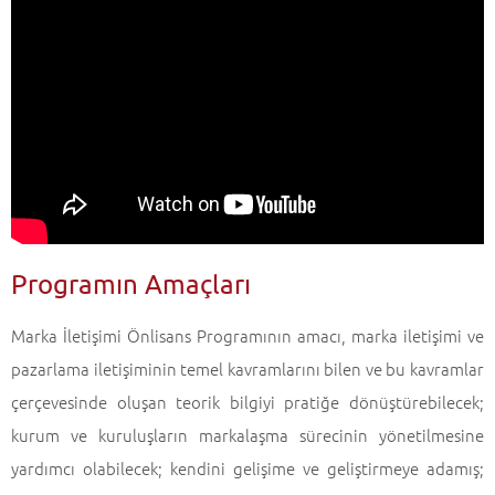
Programın Amaçları
Marka İletişimi Önlisans Programının amacı, marka iletişimi ve
pazarlama iletişiminin temel kavramlarını bilen ve bu kavramlar
çerçevesinde oluşan teorik bilgiyi pratiğe dönüştürebilecek;
kurum ve kuruluşların markalaşma sürecinin yönetilmesine
yardımcı olabilecek; kendini gelişime ve geliştirmeye adamış;