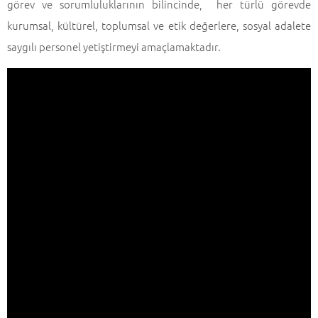
görev ve sorumluluklarının bilincinde, her türlü görevde
kurumsal, kültürel, toplumsal ve etik değerlere, sosyal adalete
saygılı personel yetiştirmeyi amaçlamaktadır.