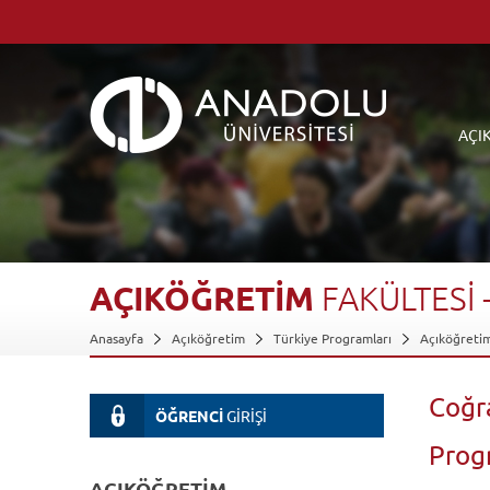
AÇI
AÇIKÖĞRETİM
FAKÜLTESİ
Anasayfa
Açıköğretim
Türkiye Programları
Açıköğretim
Coğra
ÖĞRENCİ
GİRİŞİ
Prog
AÇIKÖĞRETİM