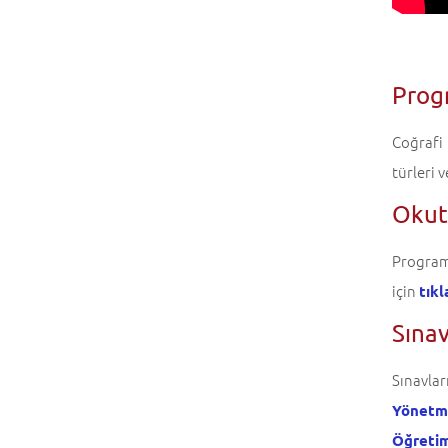
Progr
Coğrafi
türleri 
Okutu
Programd
için
tıkl
Sına
Sınavla
Yönetme
Öğretim