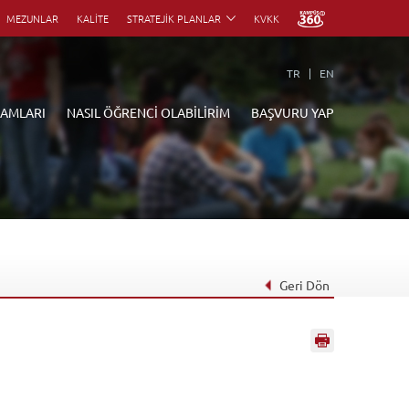
MEZUNLAR
KALİTE
STRATEJİK PLANLAR
KVKK
TR
EN
RAMLARI
NASIL ÖĞRENCİ OLABİLİRİM
BAŞVURU YAP
Geri Dön