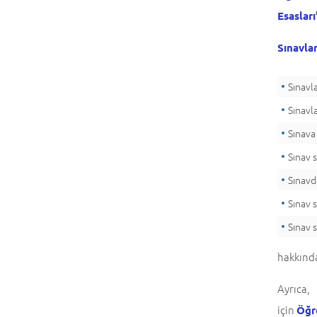
Esasları
Sınavla
Sınavl
Sınavla
Sınava
Sınav s
Sınavd
Sınav 
Sınav s
hakkında 
Ayrıca,
için
Öğr