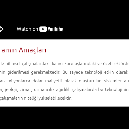
ramın Amaçları
e bilimsel çalışmalardaki, kamu kuruluşlarındaki ve özel sektörd
inin giderilmesi gerekmektedir. Bu sayede teknoloji etkin olarak 
dan milyonlarca dolar maliyetli olarak oluşturulan sistemler at
, jeoloji, ziraat, ormancılık ağırlıklı çalışmalarda bu teknolojin
çalışmaların niteliği yükselebilecektir.