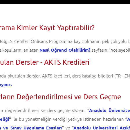
ama Kimler Kayıt Yaptırabilir?
 Bilgi Sistemleri Önlisans Programına kayıt olmanın pek çok yolu 
ve koşullarını anlatan
sayfasını inceleyebil
Nasıl Öğrenci Olabilirim?
lan Dersler - AKTS Kredileri
a okutulan dersler, AKTS kredileri, ders katalog bilgileri (TR - E
ayınız.
vların Değerlendirilmesi ve Ders Geçme
rın değerlendirilmesi ve ders geçme sistemi
"
Anadolu Üniversite
ile bu yönetmeliğin verdiği yetkiye istinaden hazırlanan
liği
"
“
A
ve
 ve Sınav Uygulama Esasları
”
“
Anadolu Üniversitesi Açık