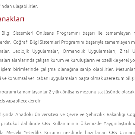
'ndan ulaşabilirler.
anakları
 Bilgi Sistemleri Önlisans Programını başarı ile tamamlayan
ardır. Coğrafi Bilgi Sistemleri Programını başarıyla tamamlayan me
alar, Jeolojik Uygulamalar, Ormancılık Uygulamaları, Zirai 
ları alanlarında çalışan kurum ve kuruluşların ve özellikle yerel y
 işlem birimlerinde çalışma olanağına sahip olabilirler. Mezunla
 ve konumsal veri tabanı uygulamaları başta olmak üzere tüm bilişi
programı tamamlayanlar 2 yıllık önlisans mezunu statüsünde olacak
çiş yapabileceklerdir.
ışında Anadolu Üniversitesi ve Çevre ve Şehircilik Bakanlığı Coğ
 protokol dahilinde CBS Kullanımının Ülkemizde Yaygınlaştırılma
a Mesleki Yeterlilik Kurumu nezdinde hazırlanan CBS Uzmanı