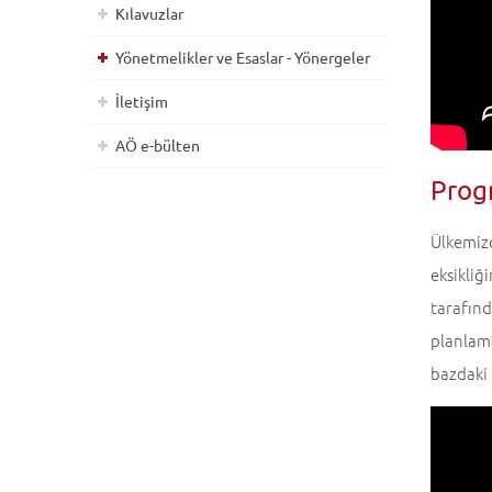
Kılavuzlar
Yönetmelikler ve Esaslar - Yönergeler
İletişim
AÖ e-bülten
Prog
Ülkemizd
eksikliğ
tarafın
planlama
bazdaki 