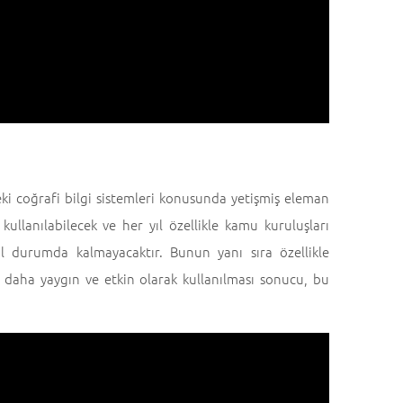
eki coğrafi bilgi sistemleri konusunda yetişmiş eleman
kullanılabilecek ve her yıl özellikle kamu kuruluşları
ıl durumda kalmayacaktır. Bunun yanı sıra özellikle
in daha yaygın ve etkin olarak kullanılması sonucu, bu