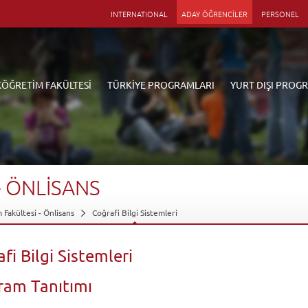
INTERNATIONAL
ADAY ÖĞRENCİLER
PERSONEL
KÖĞRETİM FAKÜLTESİ
TÜRKİYE PROGRAMLARI
YURT DIŞI PROG
-
ÖNLİSANS
 Fakültesi - Önlisans
Coğrafi Bilgi Sistemleri
fi Bilgi Sistemleri
ram Tanıtımı