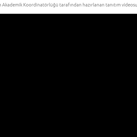
Akademik Koordinatörlüğü tarafından hazırlanan tanıtım videosunu