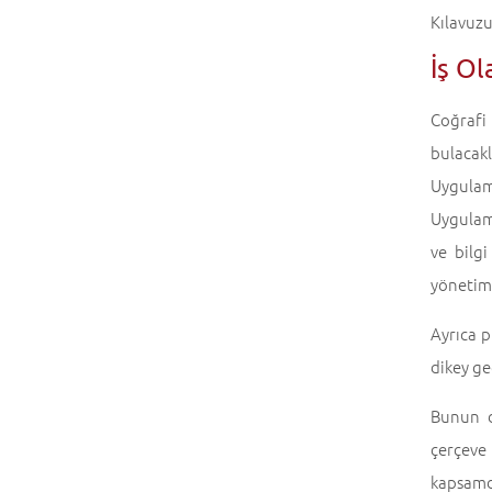
Kılavuzu
İş Ol
Coğrafi
bulacakl
Uygulam
Uygulama
ve bilgi
yönetimi
Ayrıca 
dikey ge
Bunun d
çerçeve
kapsamd