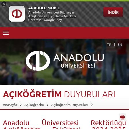
TR
EN
AÇIKÖĞRETİM
DUYURULARI
Anasayfa
Açıköğretim
Açıköğretim Duyuruları
Anadolu Üniversitesi Rektörlüğü Açıköğretim Fakültesi 2024-2025
Öğretim Yılı Yaz...
Geri Dön
Anadolu Üniversitesi Rektörlüğü