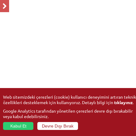
Web sitemizdeki çerezleri (cookie) kullanıcı deneyimini artıran teknik
özellikleri desteklemek için kullanıyoruz. Detaylı bilgi için
tıklayınız
.
Google Analytics tarafından yönetilen çerezleri devre dışı bırakabilir
veya kabul edebilirsiniz.
Kabul Et
Devre Dışı Bırak
© 2026
Anadolu University
- All rights reserved.