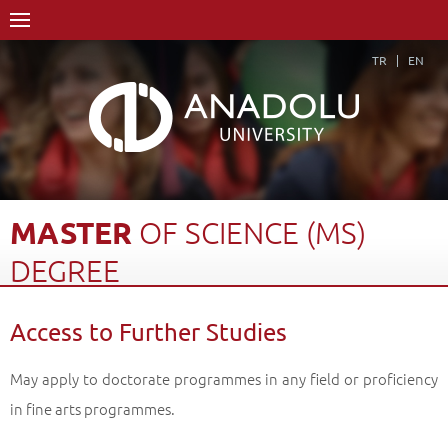
TR
EN
MASTER
OF
SCIENCE
(MS)
DEGREE
Home Page
Academics
Graduate Schools and Institutes
Access to Further Studies
Graduate School
Department of Pharmaceutical Botany
Master of Science (MS) Degree
Access to Further Studies
Back
May apply to doctorate programmes in any field or proficiency
in fine arts programmes.