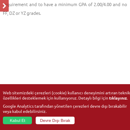
requirement and to have a minimum GPA of 2.00/4.00 and no
FF, DZ or YZ grades.
Web sitemizdeki çerezleri (cookie) kullanıcı deneyimini artıran teknik
özellikleri desteklemek için kullanıyoruz. Detaylı bilgi için
tıklayınız
.
Google Analytics tarafından yönetilen çerezleri devre dışı bırakabilir
veya kabul edebilirsiniz.
Kabul Et
Devre Dışı Bırak
© 2026
Anadolu University
- All rights reserved.