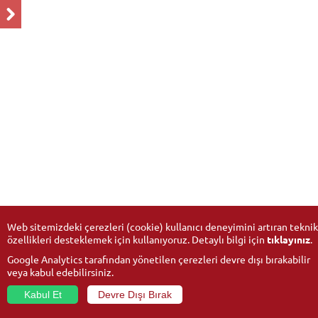
Web sitemizdeki çerezleri (cookie) kullanıcı deneyimini artıran teknik
özellikleri desteklemek için kullanıyoruz. Detaylı bilgi için
tıklayınız
.
Google Analytics tarafından yönetilen çerezleri devre dışı bırakabilir
veya kabul edebilirsiniz.
Kabul Et
Devre Dışı Bırak
© 2026
Anadolu University
- All rights reserved.