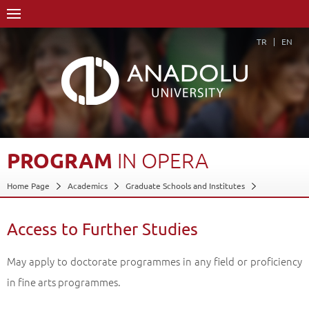
TR
EN
PROGRAM
IN
OPERA
Home Page
Academics
Graduate Schools and Institutes
Graduate School
Department of Performing Arts
Master of Arts (MA) Degree
Program in Opera
Access to Further Studies
Access to Further Studies
Back
May apply to doctorate programmes in any field or proficiency
in fine arts programmes.