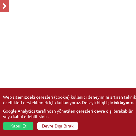
Web sitemizdeki çerezleri (cookie) kullanıcı deneyimini artıran teknik
özellikleri desteklemek için kullanıyoruz. Detaylı bilgi için
tıklayınız
.
Google Analytics tarafından yönetilen çerezleri devre dışı bırakabilir
veya kabul edebilirsiniz.
Kabul Et
Devre Dışı Bırak
© 2026
Anadolu University
- All rights reserved.