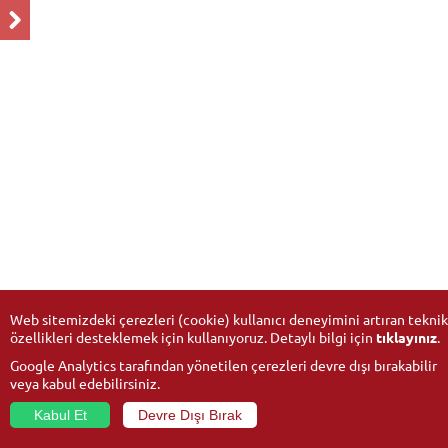
Web sitemizdeki çerezleri (cookie) kullanıcı deneyimini artıran teknik
özellikleri desteklemek için kullanıyoruz. Detaylı bilgi için
tıklayınız
.
Google Analytics tarafından yönetilen çerezleri devre dışı bırakabilir
veya kabul edebilirsiniz.
Kabul Et
Devre Dışı Bırak
© 2026
Anadolu University
- All rights reserved.