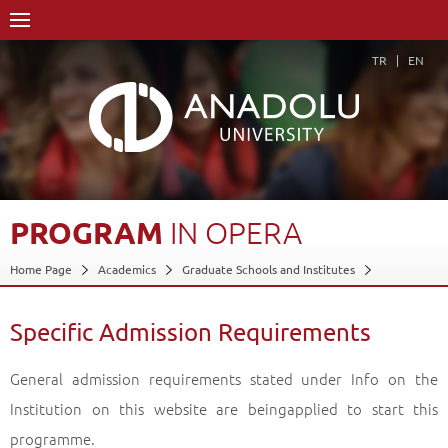
TR
EN
PROGRAM
IN
OPERA
Home Page
Academics
Graduate Schools and Institutes
Graduate School
Department of Performing Arts
Master of Arts (MA) Degree
Program in Opera
Specific Admission Requirements
Specific Admission Requirements
Back
General admission requirements stated under Info on the
Institution on this website are beingapplied to start this
programme.