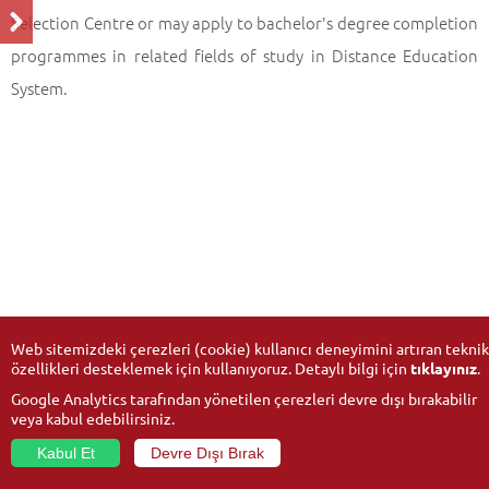
Selection Centre or may apply to bachelor's degree completion
programmes in related fields of study in Distance Education
System.
Web sitemizdeki çerezleri (cookie) kullanıcı deneyimini artıran teknik
özellikleri desteklemek için kullanıyoruz. Detaylı bilgi için
tıklayınız
.
Google Analytics tarafından yönetilen çerezleri devre dışı bırakabilir
veya kabul edebilirsiniz.
Kabul Et
Devre Dışı Bırak
© 2026
Anadolu University
- All rights reserved.