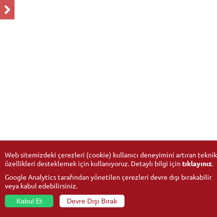
Web sitemizdeki çerezleri (cookie) kullanıcı deneyimini artıran teknik
özellikleri desteklemek için kullanıyoruz. Detaylı bilgi için
tıklayınız
.
Google Analytics tarafından yönetilen çerezleri devre dışı bırakabilir
veya kabul edebilirsiniz.
Kabul Et
Devre Dışı Bırak
© 2026
Anadolu University
- All rights reserved.