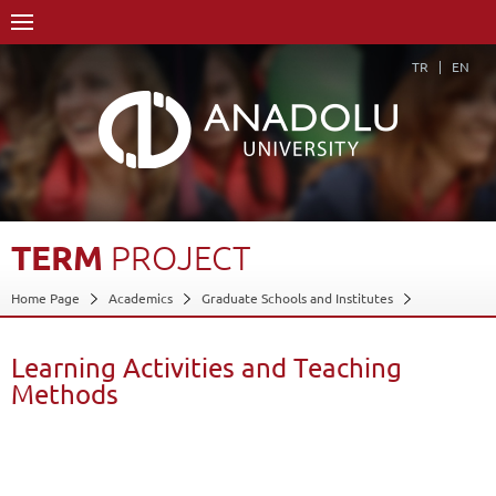
TR
EN
TERM
PROJECT
Home Page
Academics
Graduate Schools and Institutes
Graduate School
Department of Economics
Master of Arts (MA) Degree (Non-Thesis)
Learning Activities and Teaching
Methods
Enterprenevship and İnnovation
Course Structure Diagram with Credits
Term Project
Learning Activities and Teaching Methods
Back