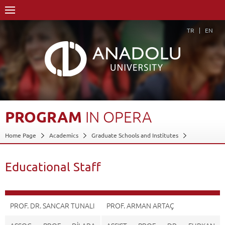
TR
EN
PROGRAM
IN
OPERA
Home Page
Academics
Graduate Schools and Institutes
Graduate School
Department of Performing Arts
Master of Arts (MA) Degree
Program in Opera
Educational Staff
Educational Staff
Back
PROF. DR. SANCAR TUNALI
PROF. ARMAN ARTAÇ