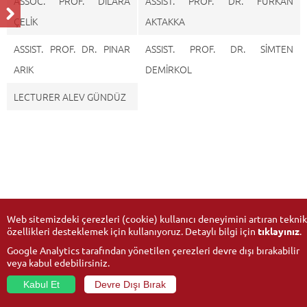
ASSOC. PROF. DİLARA
ASSIST. PROF. DR. FURKAN
ÇELİK
AKTAKKA
ASSIST. PROF. DR. PINAR
ASSIST. PROF. DR. SİMTEN
ARIK
DEMİRKOL
LECTURER ALEV GÜNDÜZ
Web sitemizdeki çerezleri (cookie) kullanıcı deneyimini artıran teknik
özellikleri desteklemek için kullanıyoruz. Detaylı bilgi için
tıklayınız
.
Google Analytics tarafından yönetilen çerezleri devre dışı bırakabilir
veya kabul edebilirsiniz.
Kabul Et
Devre Dışı Bırak
© 2026
Anadolu University
- All rights reserved.