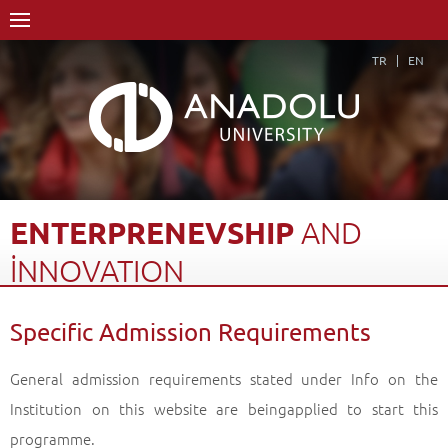
TR
EN
ENTERPRENEVSHIP
AND
İNNOVATION
Home Page
Academics
Graduate Schools and Institutes
Specific Admission Requirements
Graduate School
Department of Economics
Master of Arts (MA) Degree (Non-Thesis)
General admission requirements stated under Info on the
Enterprenevship and İnnovation
Specific Admission Requirements
Back
Institution on this website are beingapplied to start this
programme.