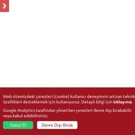
Web sitemizdeki çerezleri (cookie) kullanıcı deneyimini artıran teknik
özellikleri desteklemek için kullanıyoruz. Detaylı bilgi için
tıklayınız
.
Google Analytics tarafından yönetilen çerezleri devre dışı bırakabilir
veya kabul edebilirsiniz.
Kabul Et
Devre Dışı Bırak
© 2026
Anadolu University
- All rights reserved.