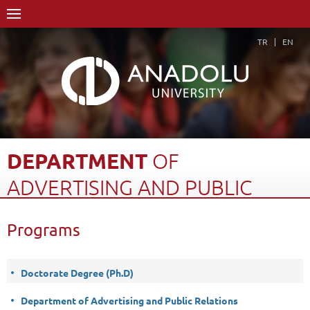
TR
EN
DEPARTMENT
OF
ADVERTISING
AND
PUBLIC
RELATIONS
Programs
Home Page
Academics
Graduate Schools and Institutes
Graduate School
Department of Advertising and Public Relations
Doctorate Degree (Ph.D)
Programs
Back
Department of Advertising and Public Relations