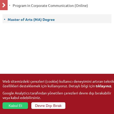
Program in Corporate Communication (Online)
Master of Arts (MA) Degree
Web sitemizdeki çerezleri (cookie) kullanıcı deneyimini artıran teknik
özellikleri desteklemek için kullanıyoruz. Detaylı bilgi için
tıklayınız
.
Google Analytics tarafından yönetilen çerezleri devre dışı bırakabilir
veya kabul edebilirsiniz.
Kabul Et
Devre Dışı Bırak
© 2026
Anadolu University
- All rights reserved.