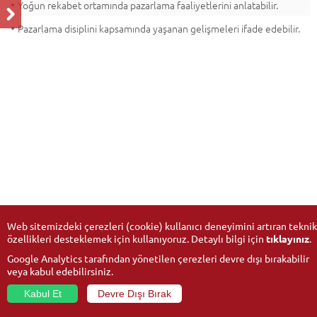
Yoğun rekabet ortamında pazarlama faaliyetlerini anlatabilir.
Pazarlama disiplini kapsamında yaşanan gelişmeleri ifade edebilir.
Web sitemizdeki çerezleri (cookie) kullanıcı deneyimini artıran teknik
özellikleri desteklemek için kullanıyoruz. Detaylı bilgi için
tıklayınız
.
Google Analytics tarafından yönetilen çerezleri devre dışı bırakabilir
veya kabul edebilirsiniz.
Kabul Et
Devre Dışı Bırak
© 2026
Anadolu University
- All rights reserved.