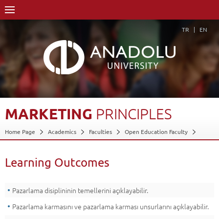
TR
EN
MARKETING
PRINCIPLES
Home Page
Academics
Faculties
Open Education Faculty
Business Administration
Course Structure Diagram with Credits
Marketing Principles
Learning Outcomes
Learning Outcomes
Back
Pazarlama disiplininin temellerini açıklayabilir.
Pazarlama karmasını ve pazarlama karması unsurlarını açıklayabilir.