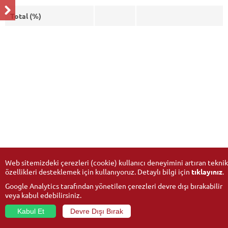
Total (%)
Web sitemizdeki çerezleri (cookie) kullanıcı deneyimini artıran teknik
özellikleri desteklemek için kullanıyoruz. Detaylı bilgi için
tıklayınız
.
Google Analytics tarafından yönetilen çerezleri devre dışı bırakabilir
veya kabul edebilirsiniz.
Kabul Et
Devre Dışı Bırak
© 2026
Anadolu University
- All rights reserved.