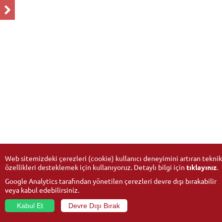
Web sitemizdeki çerezleri (cookie) kullanıcı deneyimini artıran teknik
özellikleri desteklemek için kullanıyoruz. Detaylı bilgi için
tıklayınız
.
Google Analytics tarafından yönetilen çerezleri devre dışı bırakabilir
veya kabul edebilirsiniz.
Kabul Et
Devre Dışı Bırak
© 2026
Anadolu University
- All rights reserved.