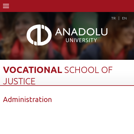
TR
EN
VOCATIONAL
SCHOOL
OF
JUSTICE
Home Page
Academics
Vocational Schools
Administration
Vocational School of Justice
Administration
Back