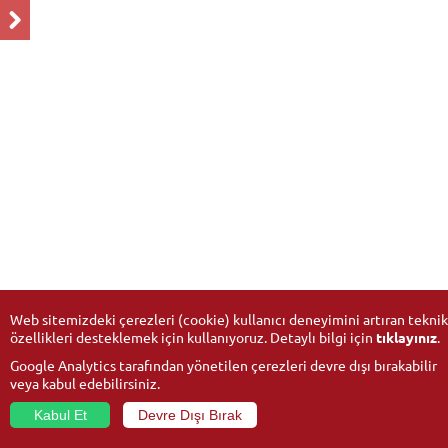
Web sitemizdeki çerezleri (cookie) kullanıcı deneyimini artıran teknik
özellikleri desteklemek için kullanıyoruz. Detaylı bilgi için
tıklayınız
.
Google Analytics tarafından yönetilen çerezleri devre dışı bırakabilir
veya kabul edebilirsiniz.
Kabul Et
Devre Dışı Bırak
© 2026
Anadolu University
- All rights reserved.