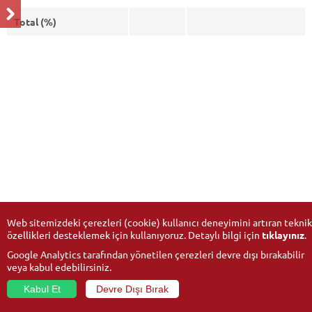
Total (%)
Web sitemizdeki çerezleri (cookie) kullanıcı deneyimini artıran teknik
özellikleri desteklemek için kullanıyoruz. Detaylı bilgi için
tıklayınız
.
Google Analytics tarafından yönetilen çerezleri devre dışı bırakabilir
veya kabul edebilirsiniz.
Kabul Et
Devre Dışı Bırak
© 2026
Anadolu University
- All rights reserved.