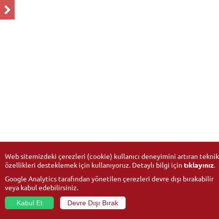
Web sitemizdeki çerezleri (cookie) kullanıcı deneyimini artıran teknik
özellikleri desteklemek için kullanıyoruz. Detaylı bilgi için
tıklayınız
.
Google Analytics tarafından yönetilen çerezleri devre dışı bırakabilir
veya kabul edebilirsiniz.
Kabul Et
Devre Dışı Bırak
© 2026
Anadolu University
- All rights reserved.