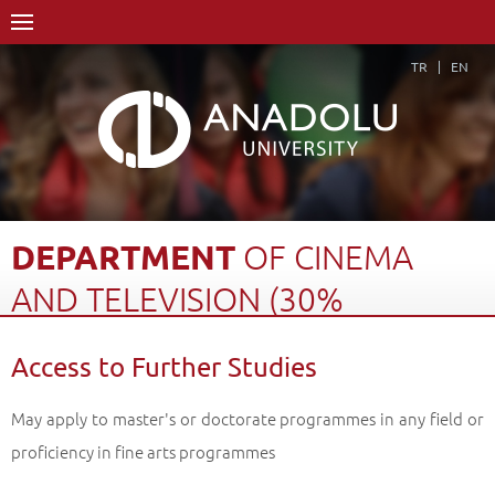
TR
EN
DEPARTMENT
OF
CINEMA
AND
TELEVISION
(30%
ENGLISH)
Access to Further Studies
Home Page
Academics
Faculties
Faculty of Communication Sciences
May apply to master's or doctorate programmes in any field or
Department of Cinema and Television (30% English)
proficiency in fine arts programmes
Access to Further Studies
Back