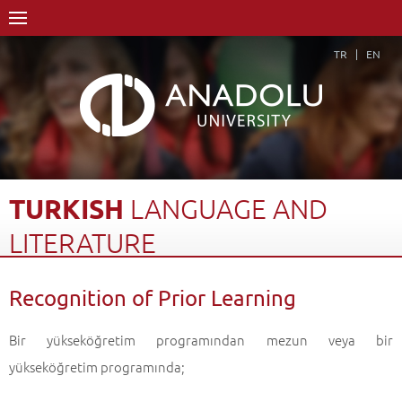
TR
EN
TURKISH
LANGUAGE
AND
LITERATURE
Home Page
Academics
Faculties
Open Education Faculty
Recognition of Prior Learning
Turkish Language and Literature
Recognition of Prior Learning
Back
Bir yükseköğretim programından mezun veya bir
yükseköğretim programında;