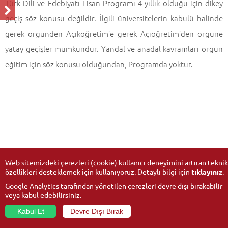
Türk Dili ve Edebiyatı Lisan Programı 4 yıllık olduğu için dikey
geçiş söz konusu değildir. İlgili üniversitelerin kabulü halinde
gerek örgünden Açıköğretim’e gerek Açıöğretim’den örgüne
yatay geçişler mümkündür. Yandal ve anadal kavramları örgün
eğitim için söz konusu olduğundan, Programda yoktur.
Web sitemizdeki çerezleri (cookie) kullanıcı deneyimini artıran teknik
özellikleri desteklemek için kullanıyoruz. Detaylı bilgi için
tıklayınız
.
Google Analytics tarafından yönetilen çerezleri devre dışı bırakabilir
veya kabul edebilirsiniz.
Kabul Et
Devre Dışı Bırak
© 2026
Anadolu University
- All rights reserved.