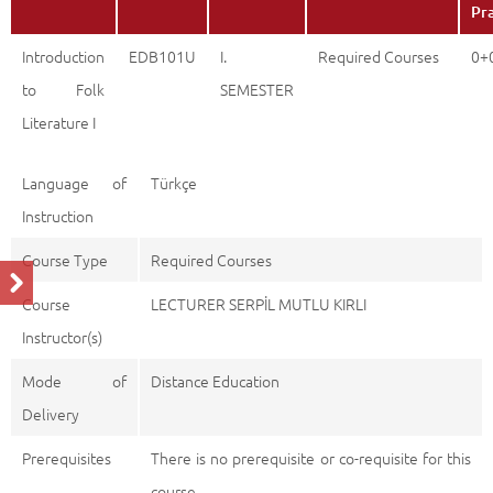
Pr
Introduction
EDB101U
I.
Required Courses
0+
to Folk
SEMESTER
Literature I
Language of
Türkçe
Instruction
Course Type
Required Courses
Course
LECTURER SERPİL MUTLU KIRLI
Instructor(s)
Mode of
Distance Education
Delivery
Prerequisites
There is no prerequisite or co-requisite for this
course.