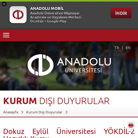
TR
EN
KURUM
DIŞI
DUYURULAR
Anasayfa
Kurum Dışı Duyurular
Dokuz Eylül Üniversitesi YÖKDİL-2 Hazırlık Kursu
Geri Dön
Dokuz Eylül Üniversitesi YÖKDİL-2