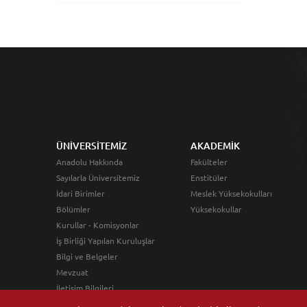
ÜNİVERSİTEMİZ
AKADEMİK
Anadolu Hakkında
Fakülteler
Sayılarla Üniversitemiz
Enstitüler
İdari Birimler
Meslek Yüksekokulları
Bölümler
Yüksekokullar
Kurullar - Komisyonlar
İş Birliği Yapılan Kuruluşlar
Bilgi ve Belgeler
Mevzuat
İletişim Bilgileri