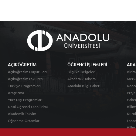
AÇIKÖĞRETİM
ÖĞRENCİ İŞLEMLERİ
ARA
Açıköğretim Duyuruları
Bilgi ve Belgeler
Birim
Açıköğretim Fakültesi
Akademik Takvim
Merk
Türkiye Programları
Anadolu Bilgi Paketi
Koord
Araştırma
Proje
Yurt Dışı Programları
Hakem
Nasıl Öğrenci Olabilirim?
Bilim
Akademik Takvim
Kurul
Öğrenme Ortamları
Labor
Bilim