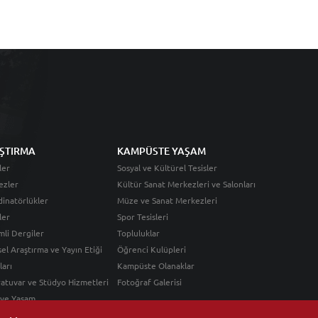
ŞTIRMA
KAMPÜSTE YAŞAM
ler
Sosyal ve Kültürel Tesisler
ezler
Kültür Sanat Merkezleri ve Salonları
inatörlükler
Müze ve Sanat Merkezleri
ler
Spor Tesisleri
li Dergiler
Topluluklar
sel Araştırma ve Yayın Etiği
Öğrenci Kulüpleri
ları
Kampüste Olanaklar
atuvar ve Stüdyo Hizmetleri
Fotoğraf Galerisi
 ve Yaşam