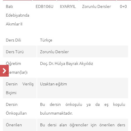
Batı
EDB106U
II.YARIYIL
Zorunlu Dersler
0+0
Edebiyatında
Akımlar II
Ders Dili
Türkçe
Ders Türü
Zorunlu Dersler
Öğretim
Doç. Dr. Hülya Bayrak Akyıldız
Eleman(lar)ı
Dersin Veriliş
Uzaktan eğitim
Biçimi
Dersin
Bu dersin önkoşulu ya da eş koşulu
Önkoşulları
bulunmamaktadır.
Önerilen
Bu dersi alan öğrenciler için önerilen ders