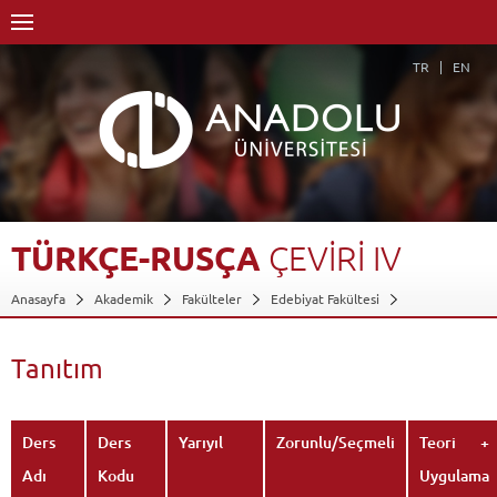
TR
EN
TÜRKÇE-RUSÇA
ÇEVİRİ
IV
Anasayfa
Akademik
Fakülteler
Edebiyat Fakültesi
Rus Dili ve Edebiyatı Bölümü (Rusça)
Dersler - AKTS Kredileri
Türkçe-Rusça Çeviri IV
Tanıtım
Tanıtım
Geri Dön
Ders
Ders
Yarıyıl
Zorunlu/Seçmeli
Teori +
Adı
Kodu
Uygulama