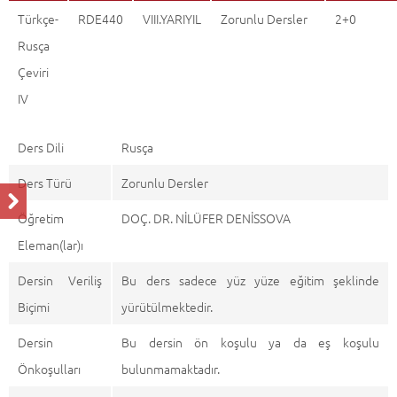
Türkçe-
RDE440
VIII.YARIYIL
Zorunlu Dersler
2+0
Rusça
Çeviri
IV
Ders Dili
Rusça
Ders Türü
Zorunlu Dersler
Öğretim
DOÇ. DR. NİLÜFER DENİSSOVA
Eleman(lar)ı
Dersin Veriliş
Bu ders sadece yüz yüze eğitim şeklinde
Biçimi
yürütülmektedir.
Dersin
Bu dersin ön koşulu ya da eş koşulu
Önkoşulları
bulunmamaktadır.